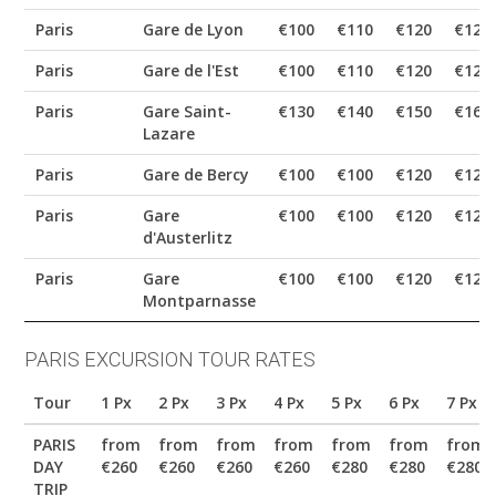
Paris
Gare de Lyon
€100
€110
€120
€120
Paris
Gare de l'Est
€100
€110
€120
€120
Paris
Gare Saint-
€130
€140
€150
€160
Lazare
Paris
Gare de Bercy
€100
€100
€120
€120
Paris
Gare
€100
€100
€120
€120
d'Austerlitz
Paris
Gare
€100
€100
€120
€120
Montparnasse
PARIS EXCURSION TOUR RATES
Tour
1 Px
2 Px
3 Px
4 Px
5 Px
6 Px
7 Px
PARIS
from
from
from
from
from
from
from
DAY
€260
€260
€260
€260
€280
€280
€280
TRIP