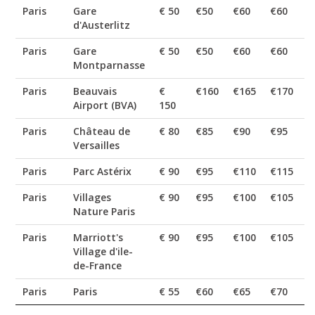
Paris
Gare
€ 50
€50
€60
€60
€
d'Austerlitz
Paris
Gare
€ 50
€50
€60
€60
€
Montparnasse
Paris
Beauvais
€
€160
€165
€170
€
Airport (BVA)
150
Paris
Château de
€ 80
€85
€90
€95
€
Versailles
Paris
Parc Astérix
€ 90
€95
€110
€115
€
Paris
Villages
€ 90
€95
€100
€105
€
Nature Paris
Paris
Marriott's
€ 90
€95
€100
€105
€
Village d'ile-
de-France
Paris
Paris
€ 55
€60
€65
€70
€