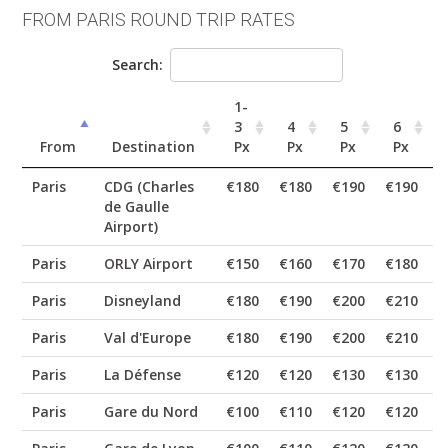
FROM PARIS ROUND TRIP RATES
Search:
1-
3
4
5
6
From
Destination
Px
Px
Px
Px
Paris
CDG (Charles
€180
€180
€190
€190
€
de Gaulle
Airport)
Paris
ORLY Airport
€150
€160
€170
€180
€
Paris
Disneyland
€180
€190
€200
€210
€
Paris
Val d'Europe
€180
€190
€200
€210
€
Paris
La Défense
€120
€120
€130
€130
€
Paris
Gare du Nord
€100
€110
€120
€120
€