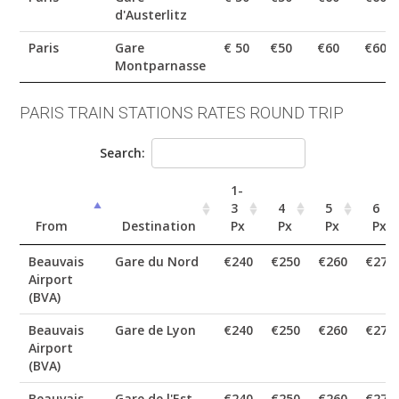
d'Austerlitz
Paris
Gare
€ 50
€50
€60
€60
Montparnasse
PARIS TRAIN STATIONS RATES ROUND TRIP
Search:
1-
3
4
5
6
From
Destination
Px
Px
Px
Px
Beauvais
Gare du Nord
€240
€250
€260
€270
Airport
(BVA)
Beauvais
Gare de Lyon
€240
€250
€260
€270
Airport
(BVA)
Beauvais
Gare de l'Est
€240
€250
€260
€270