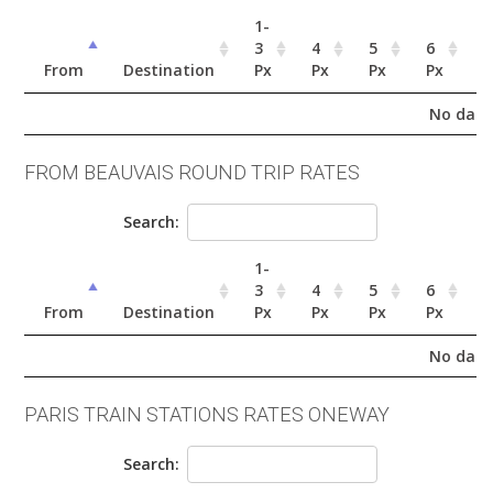
1-
3
4
5
6
7
From
Destination
Px
Px
Px
Px
P
No data 
FROM BEAUVAIS ROUND TRIP RATES
Search:
1-
3
4
5
6
7
From
Destination
Px
Px
Px
Px
P
No data 
PARIS TRAIN STATIONS RATES ONEWAY
Search: