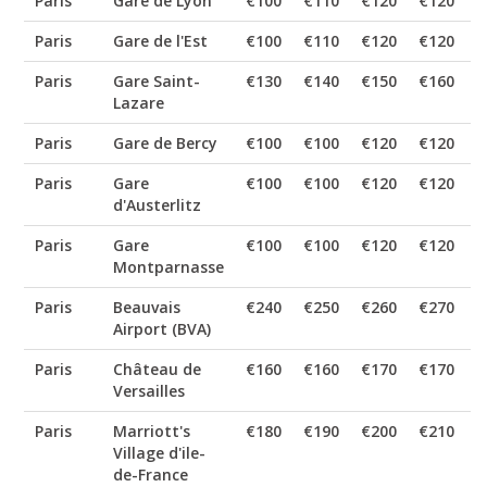
Paris
Gare de Lyon
€100
€110
€120
€120
€
Paris
Gare de l'Est
€100
€110
€120
€120
€
Paris
Gare Saint-
€130
€140
€150
€160
€
Lazare
Paris
Gare de Bercy
€100
€100
€120
€120
€
Paris
Gare
€100
€100
€120
€120
€
d'Austerlitz
Paris
Gare
€100
€100
€120
€120
€
Montparnasse
Paris
Beauvais
€240
€250
€260
€270
€
Airport (BVA)
Paris
Château de
€160
€160
€170
€170
€
Versailles
Paris
Marriott's
€180
€190
€200
€210
€
Village d'ile-
de-France