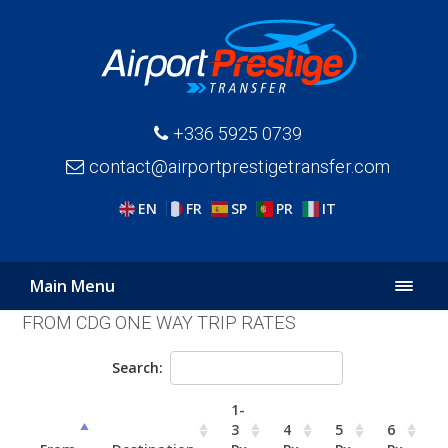
+336 5925 0739
contact@airportprestigetransfer.com
EN
FR
SP
PR
IT
Main Menu
FROM CDG ONE WAY TRIP RATES
Search:
1-
3
4
5
6
7