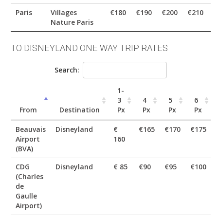
Paris
Villages
€180
€190
€200
€210
€
Nature Paris
TO DISNEYLAND ONE WAY TRIP RATES
Search:
1-
3
4
5
6
From
Destination
Px
Px
Px
Px
Beauvais
Disneyland
€
€165
€170
€175
Airport
160
(BVA)
CDG
Disneyland
€ 85
€90
€95
€100
(Charles
de
Gaulle
Airport)