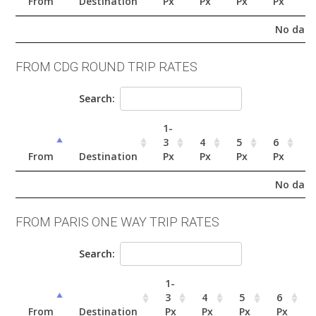
From
Destination
Px
Px
Px
Px
P
No data 
FROM CDG ROUND TRIP RATES
Search:
1-
3
4
5
6
7
From
Destination
Px
Px
Px
Px
P
No data 
FROM PARIS ONE WAY TRIP RATES
Search:
1-
3
4
5
6
From
Destination
Px
Px
Px
Px