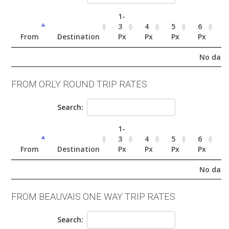
1-
3
4
5
6
7
From
Destination
Px
Px
Px
Px
P
No data 
FROM ORLY ROUND TRIP RATES
Search:
1-
3
4
5
6
7
From
Destination
Px
Px
Px
Px
P
No data 
FROM BEAUVAIS ONE WAY TRIP RATES
Search: